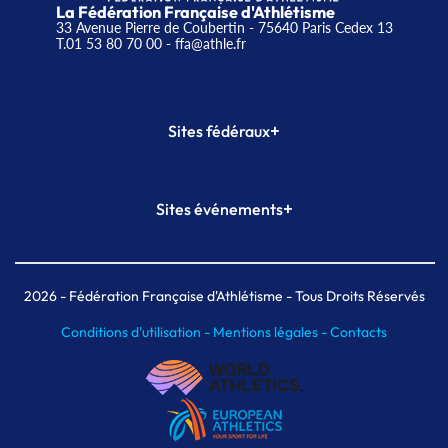
La Fédération Française d'Athlétisme
33 Avenue Pierre de Coubertin - 75640 Paris Cedex 13
T.01 53 80 70 00
- ffa@athle.fr
+
Sites fédéraux
SI-FFA
CALORG
+
Sites événements
Plateforme Formation
Meeting de Paris
Meeting de Paris indoor
MAIF Ekiden de Paris
2026
- Fédération Française d'Athlétisme - Tous Droits Réservés
Conditions d'utilisation -
Mentions légales -
Contacts