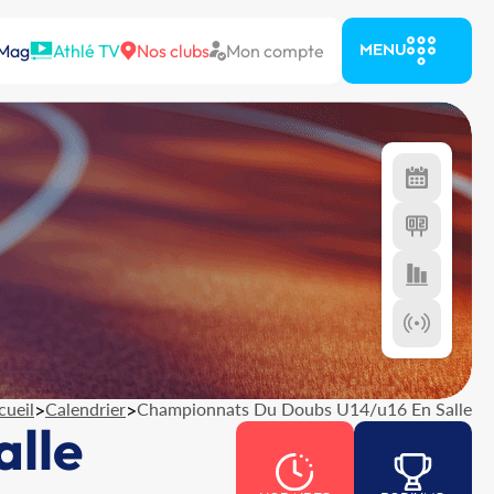
 Mag
Athlé TV
Nos clubs
Mon compte
MENU
cueil
>
Calendrier
>
Championnats Du Doubs U14/u16 En Salle
lle