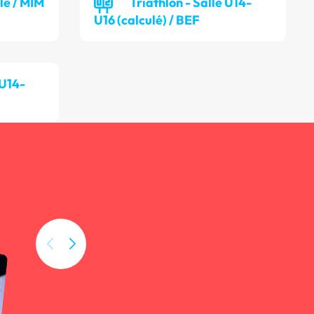
lle / MIM
Triathlon - Salle U14-
U16 (calculé) / BEF
 U14-