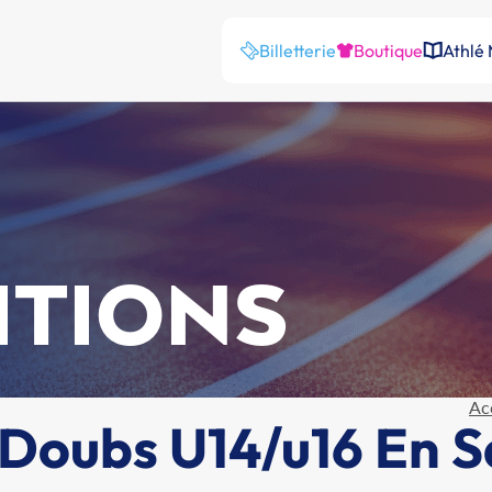
Billetterie
Boutique
Athlé
ITIONS
Ac
oubs U14/u16 En Sa