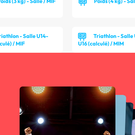
oids (3 kg) - Salle / MIF
Poids (4 kg) - Sa
riathlon - Salle U14-
Triathlon - Salle
culé) / MIF
U16 (calculé) / MIM