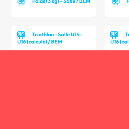
Poids (3 kg) - Salle / BEM
P
Triathlon - Salle U14-
T
U16 (calculé) / BEM
U16 (cal