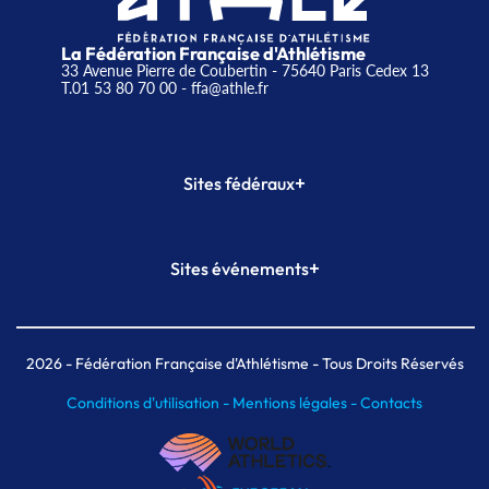
La Fédération Française d'Athlétisme
33 Avenue Pierre de Coubertin - 75640 Paris Cedex 13
T.01 53 80 70 00
- ffa@athle.fr
+
Sites fédéraux
SI-FFA
CALORG
+
Sites événements
Plateforme Formation
Meeting de Paris
Meeting de Paris indoor
MAIF Ekiden de Paris
2026
- Fédération Française d'Athlétisme - Tous Droits Réservés
Conditions d'utilisation -
Mentions légales -
Contacts