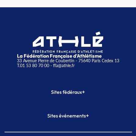
La Fédération Française d'Athlétisme
33 Avenue Pierre de Coubertin - 75640 Paris Cedex 13
T.01 53 80 70 00
- ffa@athle.fr
+
Sites fédéraux
SI-FFA
CALORG
+
Sites événements
Plateforme Formation
Meeting de Paris
Meeting de Paris indoor