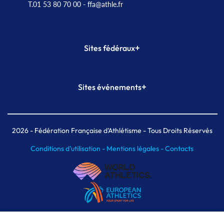
T.01 53 80 70 00
- ffa@athle.fr
+
Sites fédéraux
SI-FFA
CALORG
+
Sites événements
Plateforme Formation
Meeting de Paris
Meeting de Paris indoor
MAIF Ekiden de Paris
2026
- Fédération Française d'Athlétisme - Tous Droits Réservés
Conditions d'utilisation -
Mentions légales -
Contacts