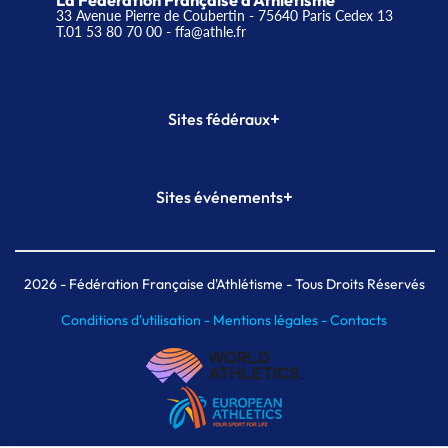
La Fédération Française d'Athlétisme
33 Avenue Pierre de Coubertin - 75640 Paris Cedex 13
T.01 53 80 70 00
- ffa@athle.fr
+
Sites fédéraux
SI-FFA
CALORG
+
Sites événements
Plateforme Formation
Meeting de Paris
Meeting de Paris indoor
MAIF Ekiden de Paris
2026
- Fédération Française d'Athlétisme - Tous Droits Réservés
Conditions d'utilisation -
Mentions légales -
Contacts