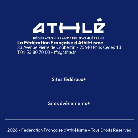
La Fédération Française d'Athlétisme
33 Avenue Pierre de Coubertin - 75640 Paris Cedex 13
T.01 53 80 70 00
- ffa@athle.fr
+
Sites fédéraux
SI-FFA
CALORG
+
Sites événements
Plateforme Formation
Meeting de Paris
Meeting de Paris indoor
MAIF Ekiden de Paris
2026
- Fédération Française d'Athlétisme - Tous Droits Réservés