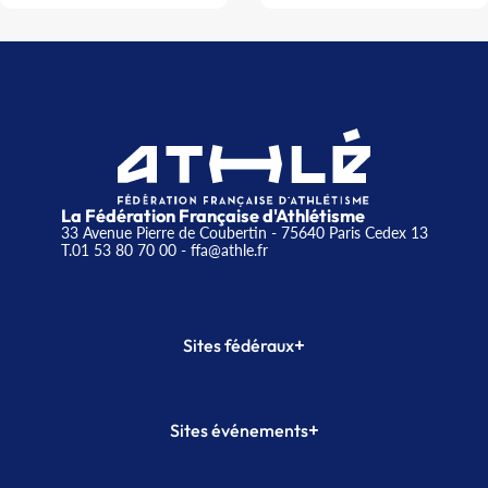
La Fédération Française d'Athlétisme
33 Avenue Pierre de Coubertin - 75640 Paris Cedex 13
T.01 53 80 70 00
- ffa@athle.fr
+
Sites fédéraux
SI-FFA
CALORG
+
Sites événements
Plateforme Formation
Meeting de Paris