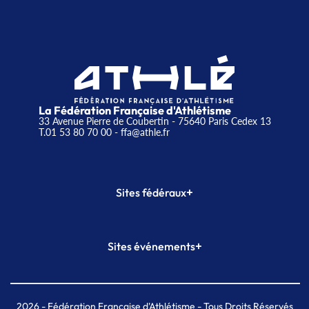
La Fédération Française d'Athlétisme
33 Avenue Pierre de Coubertin - 75640 Paris Cedex 13
T.01 53 80 70 00
- ffa@athle.fr
+
Sites fédéraux
SI-FFA
CALORG
+
Sites événements
Plateforme Formation
Meeting de Paris
Meeting de Paris indoor
MAIF Ekiden de Paris
2026
- Fédération Française d'Athlétisme - Tous Droits Réservés