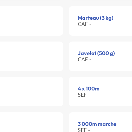
Marteau (3 kg)
CAF -
Javelot (500 g)
CAF -
4 x 100m
SEF -
3 000m marche
SEF -