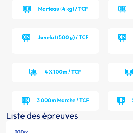
Marteau (4 kg) / TCF
Javelot (500 g) / TCF
4 X 100m / TCF
3 000m Marche / TCF
Liste des épreuves
100m