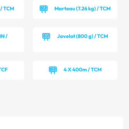
 / TCM
Marteau (7.26 kg) / TCM
NN /
Javelot (800 g) / TCM
TCF
4 X 400m / TCM