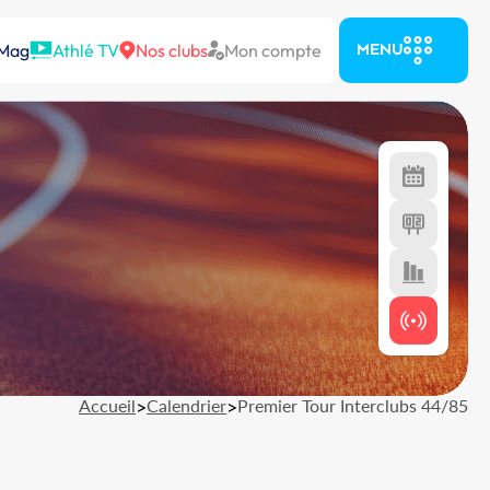
 Mag
Athlé TV
Nos clubs
Mon compte
MENU
Accueil
>
Calendrier
>
Premier Tour Interclubs 44/85