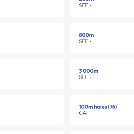
SEF -
800m
SEF -
3 000m
SEF -
100m haies (76)
CAF -