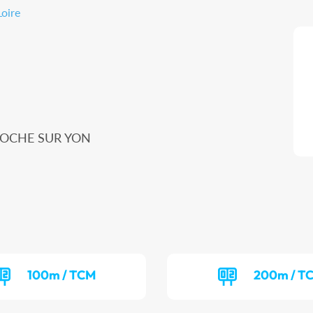
oire
A ROCHE SUR YON
100m / TCM
200m / T