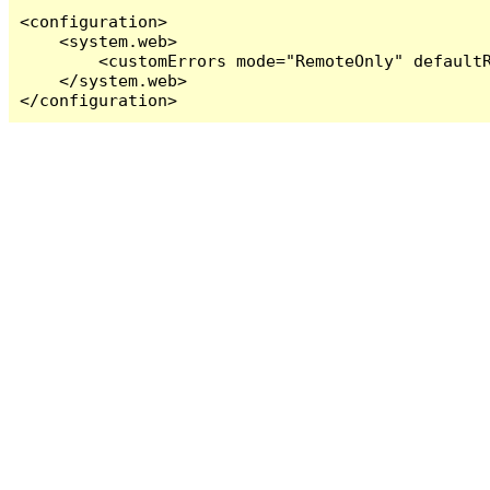
<configuration>

    <system.web>

        <customErrors mode="RemoteOnly" defaultR
    </system.web>

</configuration>