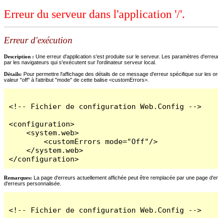
Erreur du serveur dans l'application '/'.
Erreur d'exécution
Description :
Une erreur d'application s'est produite sur le serveur. Les paramètres d'erreur
par les navigateurs qui s'exécutent sur l'ordinateur serveur local.
Détails:
Pour permettre l'affichage des détails de ce message d'erreur spécifique sur les ord
valeur "off" à l'attribut "mode" de cette balise <customErrors>.
<!-- Fichier de configuration Web.Config -->

<configuration>

    <system.web>

        <customErrors mode="Off"/>

    </system.web>

</configuration>
Remarques:
La page d'erreurs actuellement affichée peut être remplacée par une page d'erreu
d'erreurs personnalisée.
<!-- Fichier de configuration Web.Config -->
