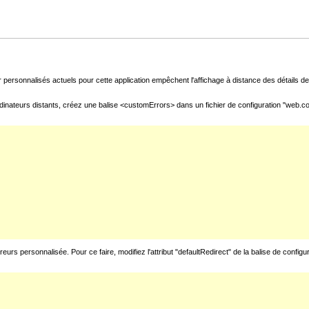
 personnalisés actuels pour cette application empêchent l'affichage à distance des détails de 
inateurs distants, créez une balise <customErrors> dans un fichier de configuration "web.confi
rs personnalisée. Pour ce faire, modifiez l'attribut "defaultRedirect" de la balise de configu