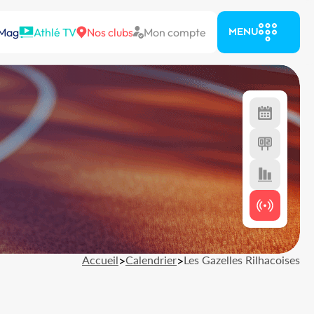
 Mag
Athlé TV
Nos clubs
Mon compte
MENU
Accueil
>
Calendrier
>
Les Gazelles Rilhacoises