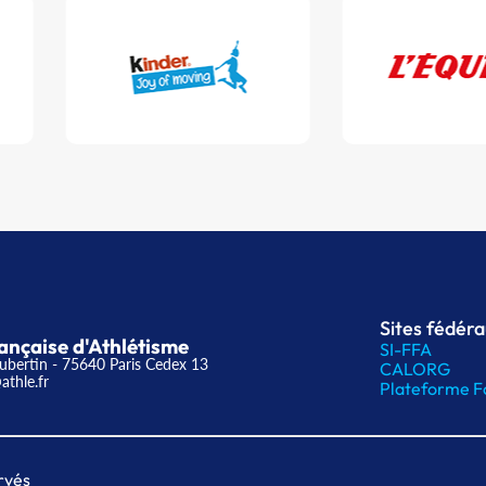
Sites fédér
ançaise d'Athlétisme
SI-FFA
ubertin - 75640 Paris Cedex 13
CALORG
athle.fr
Plateforme F
rvés