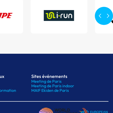
aux
Sites événements
Meeting de Paris
Meeting de Paris indoor
ormation
MAIF Ekiden de Paris