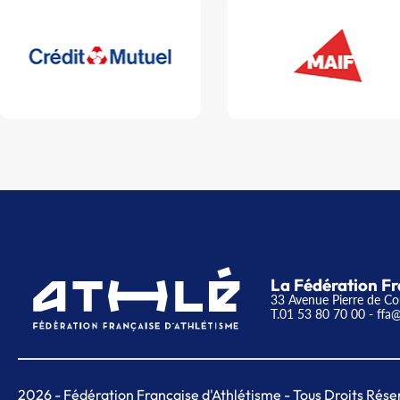
La Fédération Fr
33 Avenue Pierre de Co
T.01 53 80 70 00
- ffa@
2026
- Fédération Française d'Athlétisme - Tous Droits Rése