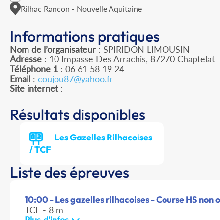
Rilhac Rancon - Nouvelle Aquitaine
Informations pratiques
Nom de l’organisateur
: SPIRIDON LIMOUSIN
Adresse
: 10 Impasse Des Arrachis, 87270 Chaptelat
Téléphone 1
: 06 61 58 19 24
Email
:
coujou87@yahoo.fr
Site internet
: -
Résultats disponibles
Les Gazelles Rilhacoises
/ TCF
Liste des épreuves
10:00 - Les gazelles rilhacoises - Course HS non of
TCF - 8 m
Plus d'infos