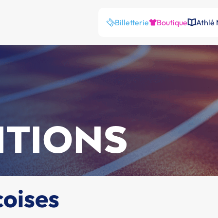
Billetterie
Boutique
Athlé
ITIONS
coises