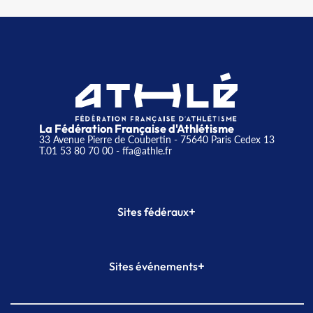
La Fédération Française d'Athlétisme
33 Avenue Pierre de Coubertin - 75640 Paris Cedex 13
T.01 53 80 70 00
- ffa@athle.fr
+
Sites fédéraux
SI-FFA
CALORG
+
Sites événements
Plateforme Formation
Meeting de Paris
Meeting de Paris indoor