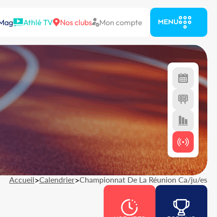
 Mag
Athlé TV
Nos clubs
Mon compte
MENU
Accueil
>
Calendrier
>
Championnat De La Réunion Ca/ju/es