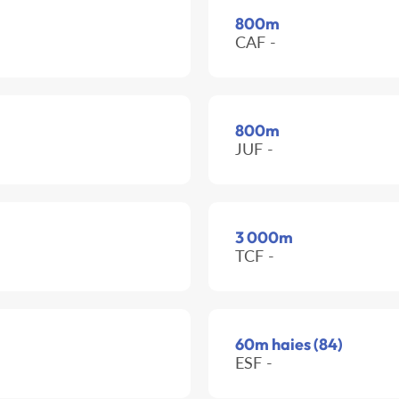
800m
CAF -
800m
JUF -
3 000m
TCF -
60m haies (84)
ESF -