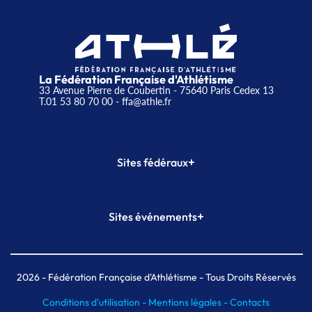
La Fédération Française d'Athlétisme
33 Avenue Pierre de Coubertin - 75640 Paris Cedex 13
T.01 53 80 70 00
- ffa@athle.fr
+
Sites fédéraux
SI-FFA
CALORG
+
Sites événements
Plateforme Formation
Meeting de Paris
Meeting de Paris indoor
MAIF Ekiden de Paris
2026
- Fédération Française d'Athlétisme - Tous Droits Réservés
Conditions d'utilisation -
Mentions légales -
Contacts