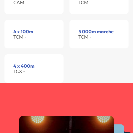
CAM -
TCM -
4 x 100m
5 000m marche
TCM -
TCM -
4 x 400m
TCX -