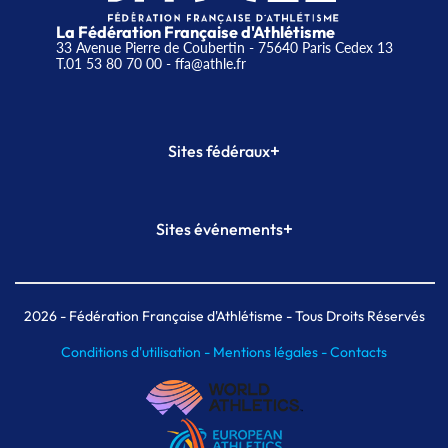
La Fédération Française d'Athlétisme
33 Avenue Pierre de Coubertin - 75640 Paris Cedex 13
T.01 53 80 70 00
- ffa@athle.fr
+
Sites fédéraux
SI-FFA
CALORG
+
Sites événements
Plateforme Formation
Meeting de Paris
Meeting de Paris indoor
MAIF Ekiden de Paris
2026
- Fédération Française d'Athlétisme - Tous Droits Réservés
Conditions d'utilisation -
Mentions légales -
Contacts