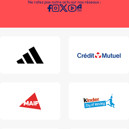
Ne ratez pas notre actu sur nos réseaux :