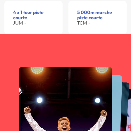
4 x 1 tour piste
5 000m marche
courte
piste courte
JUM -
TCM -