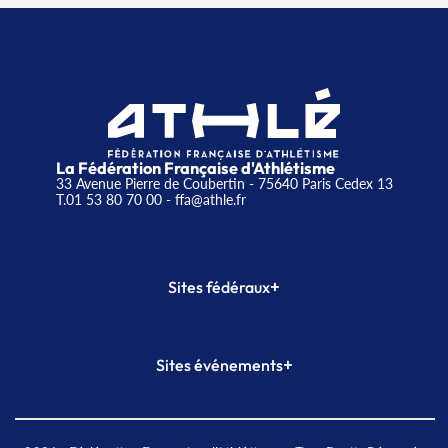
La Fédération Française d'Athlétisme
33 Avenue Pierre de Coubertin - 75640 Paris Cedex 13
T.01 53 80 70 00
- ffa@athle.fr
+
Sites fédéraux
SI-FFA
CALORG
+
Sites événements
Plateforme Formation
Meeting de Paris
Meeting de Paris indoor