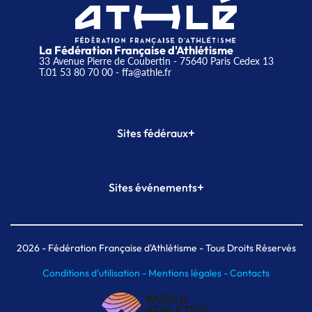
La Fédération Française d'Athlétisme
33 Avenue Pierre de Coubertin - 75640 Paris Cedex 13
T.01 53 80 70 00
- ffa@athle.fr
+
Sites fédéraux
SI-FFA
CALORG
+
Sites événements
Plateforme Formation
Meeting de Paris
Meeting de Paris indoor
MAIF Ekiden de Paris
2026
- Fédération Française d'Athlétisme - Tous Droits Réservés
Conditions d'utilisation -
Mentions légales -
Contacts