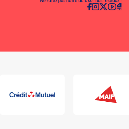
Ne ratez pas notre actu sur nos réseaux :