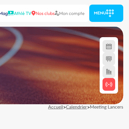
 Mag
Athlé TV
Nos clubs
Mon compte
MENU
Accueil
>
Calendrier
>
Meeting Lancers