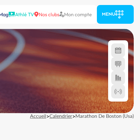
 Mag
Athlé TV
Nos clubs
Mon compte
MENU
Accueil
>
Calendrier
>
Marathon De Boston (Usa)