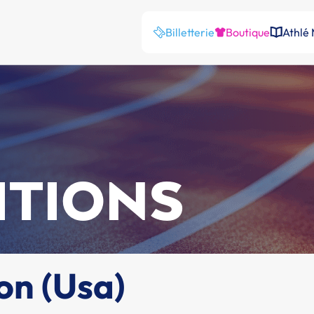
Billetterie
Boutique
Athlé
ITIONS
on (Usa)