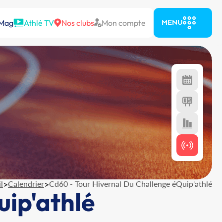
 Mag
Athlé TV
Nos clubs
Mon compte
MENU
l
>
Calendrier
>
Cd60 - Tour Hivernal Du Challenge éQuip'athlé
uip'athlé