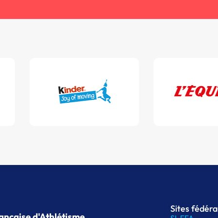
Sites fédér
ançaise d'Athlétisme