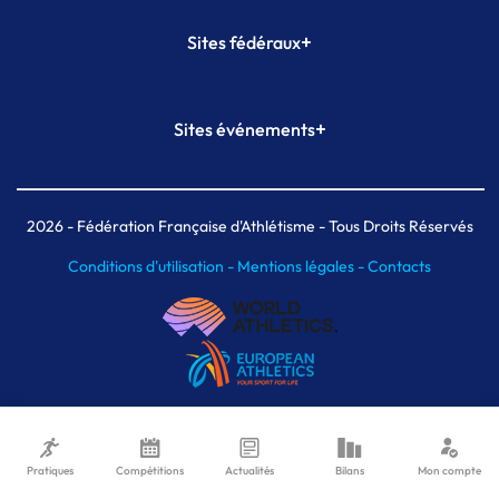
+
Sites fédéraux
SI-FFA
CALORG
+
Sites événements
Plateforme Formation
Meeting de Paris
Meeting de Paris indoor
MAIF Ekiden de Paris
2026
- Fédération Française d'Athlétisme - Tous Droits Réservés
Conditions d'utilisation -
Mentions légales -
Contacts
Pratiques
Compétitions
Actualités
Bilans
Mon compte