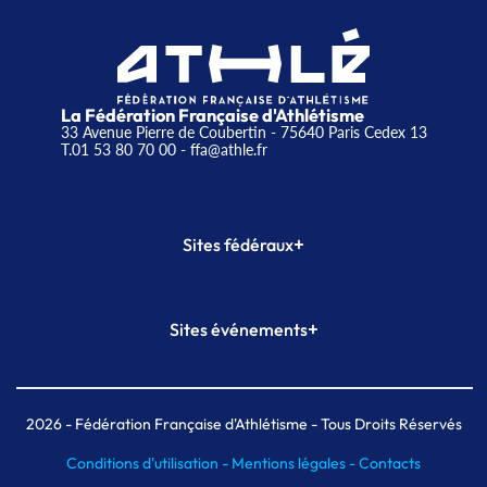
La Fédération Française d'Athlétisme
33 Avenue Pierre de Coubertin - 75640 Paris Cedex 13
T.01 53 80 70 00
- ffa@athle.fr
+
Sites fédéraux
SI-FFA
CALORG
+
Sites événements
Plateforme Formation
Meeting de Paris
Meeting de Paris indoor
MAIF Ekiden de Paris
2026
- Fédération Française d'Athlétisme - Tous Droits Réservés
Conditions d'utilisation -
Mentions légales -
Contacts