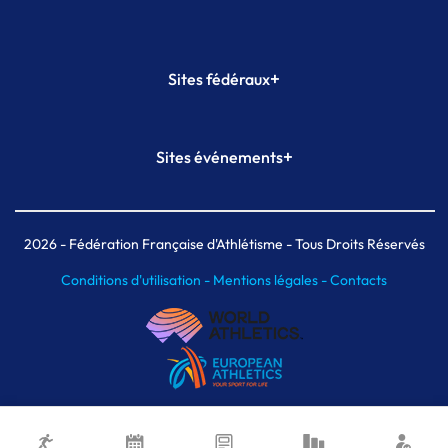
+
Sites fédéraux
SI-FFA
CALORG
+
Sites événements
Plateforme Formation
Meeting de Paris
Meeting de Paris indoor
MAIF Ekiden de Paris
2026
- Fédération Française d'Athlétisme - Tous Droits Réservés
Conditions d'utilisation -
Mentions légales -
Contacts