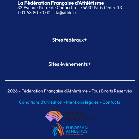
La Fédération Française d'Athlétisme
33 Avenue Pierre de Coubertin - 75640 Paris Cedex 13
T.01 53 80 70 00
- ffa@athle.fr
+
Sites fédéraux
SI-FFA
CALORG
+
Sites événements
Plateforme Formation
Meeting de Paris
Meeting de Paris indoor
MAIF Ekiden de Paris
2026
- Fédération Française d'Athlétisme - Tous Droits Réservés
Conditions d'utilisation -
Mentions légales -
Contacts