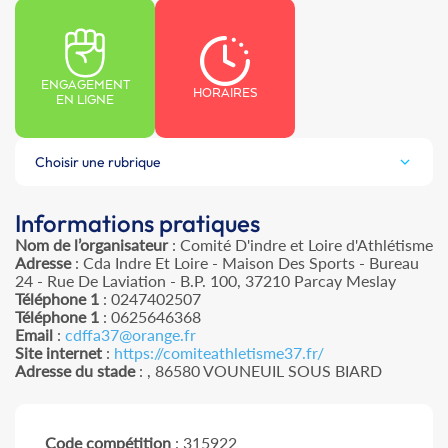
ENGAGEMENT
HORAIRES
EN LIGNE
Choisir une rubrique
Informations pratiques
Nom de l’organisateur
: Comité D'indre et Loire d'Athlétisme
Adresse
: Cda Indre Et Loire - Maison Des Sports - Bureau
24 - Rue De Laviation - B.P. 100, 37210 Parcay Meslay
Téléphone 1
: 0247402507
Téléphone 1
: 0625646368
Email
:
cdffa37@orange.fr
Site internet
:
https://comiteathletisme37.fr/
Adresse du stade
: , 86580 VOUNEUIL SOUS BIARD
Code compétition
: 315922