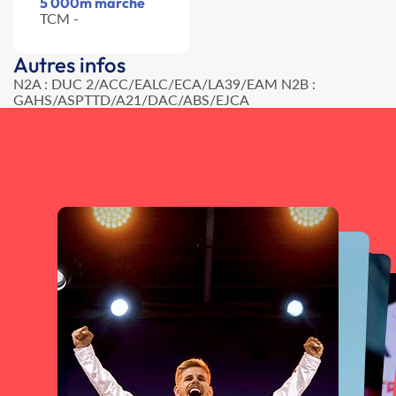
5 000m marche
TCM -
Autres infos
N2A : DUC 2/ACC/EALC/ECA/LA39/EAM N2B :
GAHS/ASPTTD/A21/DAC/ABS/EJCA