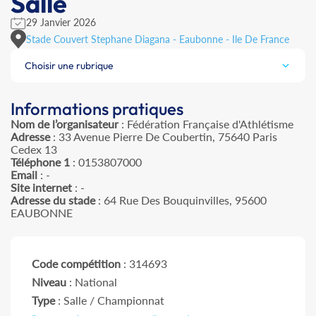
Salle
29 Janvier 2026
Stade Couvert Stephane Diagana - Eaubonne - Ile De France
Choisir une rubrique
Informations pratiques
Nom de l’organisateur
: Fédération Française d'Athlétisme
Adresse
: 33 Avenue Pierre De Coubertin, 75640 Paris
Cedex 13
Téléphone 1
: 0153807000
Email
: -
Site internet
: -
Adresse du stade
: 64 Rue Des Bouquinvilles, 95600
EAUBONNE
Code compétition
: 314693
Niveau
: National
Type
: Salle / Championnat