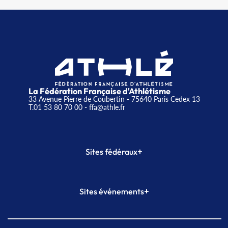
La Fédération Française d'Athlétisme
33 Avenue Pierre de Coubertin - 75640 Paris Cedex 13
T.01 53 80 70 00
- ffa@athle.fr
+
Sites fédéraux
SI-FFA
CALORG
+
Sites événements
Plateforme Formation
Meeting de Paris
Meeting de Paris indoor