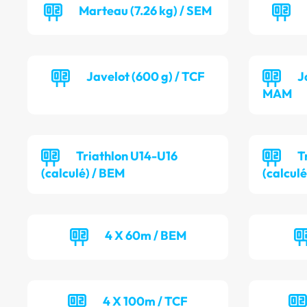
Marteau (7.26 kg) / SEM
Javelot (600 g) / TCF
J
MAM
Triathlon U14-U16
T
(calculé) / BEM
(calculé
4 X 60m / BEM
4 X 100m / TCF