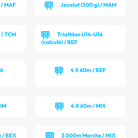
) / MAF
Javelot (500 g) / MAM
) / TCM
Triathlon U14-U16
(calculé) / BEF
16
4 X 60m / BEF
MIM
4 X 60m / MIX
 / BEX
3 000m Marche / MIX