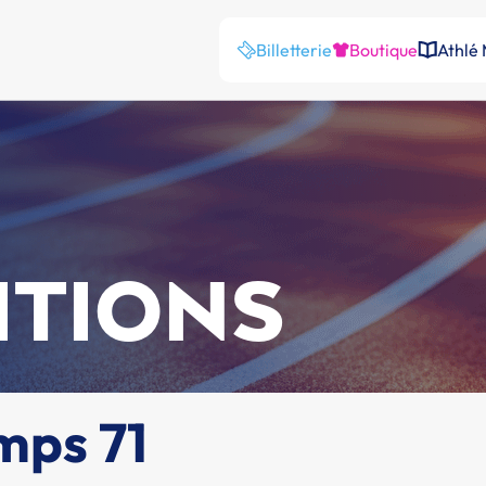
Billetterie
Boutique
Athlé
ITIONS
mps 71