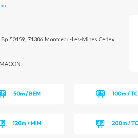
omte
 - Bp 50159, 71306 Montceau-Les-Mines Cedex
00 MACON
50m / BEM
100m / T
120m / MIM
200m / T