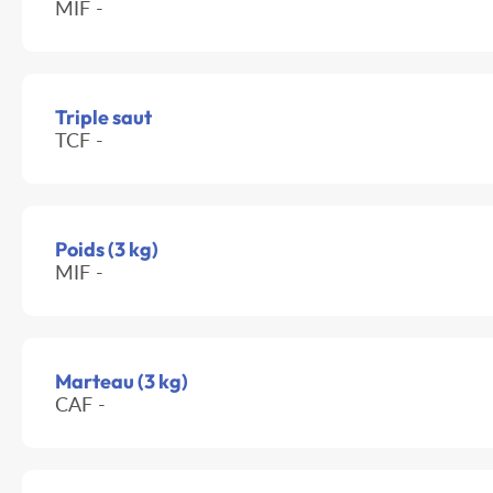
MIF -
Triple saut
TCF -
Poids (3 kg)
MIF -
Marteau (3 kg)
CAF -