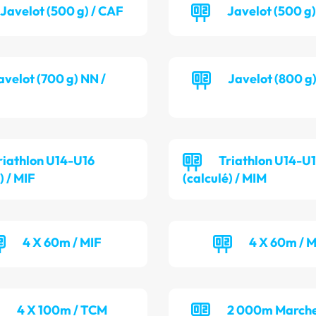
Javelot (500 g) / CAF
Javelot (500 g
avelot (700 g) NN /
Javelot (800 g
riathlon U14-U16
Triathlon U14-U
) / MIF
(calculé) / MIM
4 X 60m / MIF
4 X 60m / 
4 X 100m / TCM
2 000m Marche