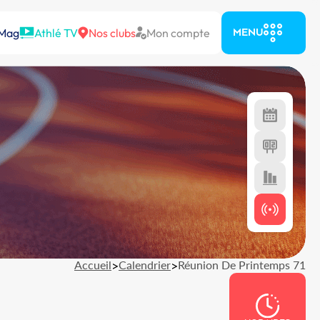
 Mag
Athlé TV
Nos clubs
Mon compte
MENU
Accueil
>
Calendrier
>
Réunion De Printemps 71