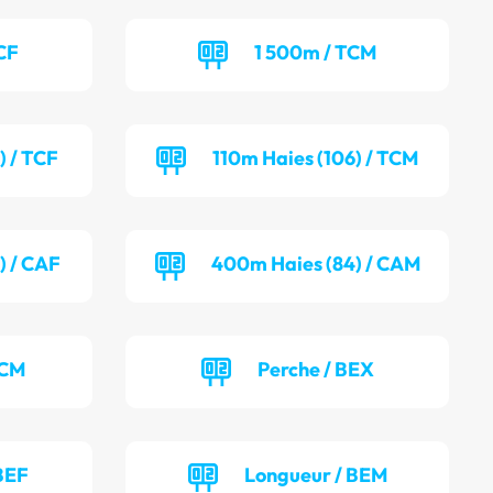
CF
1 500m / TCM
) / TCF
110m Haies (106) / TCM
) / CAF
400m Haies (84) / CAM
TCM
Perche / BEX
BEF
Longueur / BEM