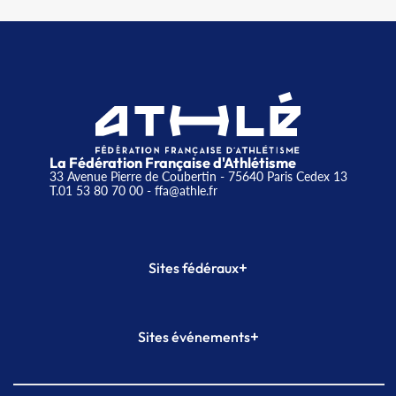
La Fédération Française d'Athlétisme
33 Avenue Pierre de Coubertin - 75640 Paris Cedex 13
T.01 53 80 70 00
- ffa@athle.fr
+
Sites fédéraux
SI-FFA
CALORG
+
Sites événements
Plateforme Formation
Meeting de Paris
Meeting de Paris indoor