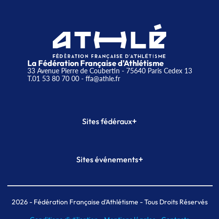
La Fédération Française d'Athlétisme
33 Avenue Pierre de Coubertin - 75640 Paris Cedex 13
T.01 53 80 70 00
- ffa@athle.fr
+
Sites fédéraux
SI-FFA
CALORG
+
Sites événements
Plateforme Formation
Meeting de Paris
Meeting de Paris indoor
MAIF Ekiden de Paris
2026
- Fédération Française d'Athlétisme - Tous Droits Réservés