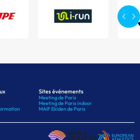
aux
Sites événements
Meeting de Paris
Meeting de Paris indoor
ormation
MAIF Ekiden de Paris