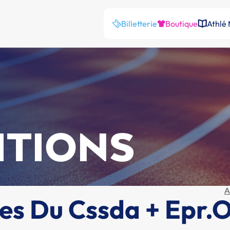
Billetterie
Boutique
Athlé
ITIONS
A
s Du Cssda + Epr.O