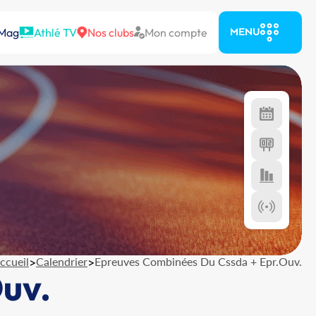
 Mag
Athlé TV
Nos clubs
Mon compte
MENU
ccueil
>
Calendrier
>
Epreuves Combinées Du Cssda + Epr.Ouv.
uv.