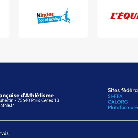
Sites fédér
ançaise d'Athlétisme
SI-FFA
ubertin - 75640 Paris Cedex 13
CALORG
athle.fr
Plateforme F
rvés