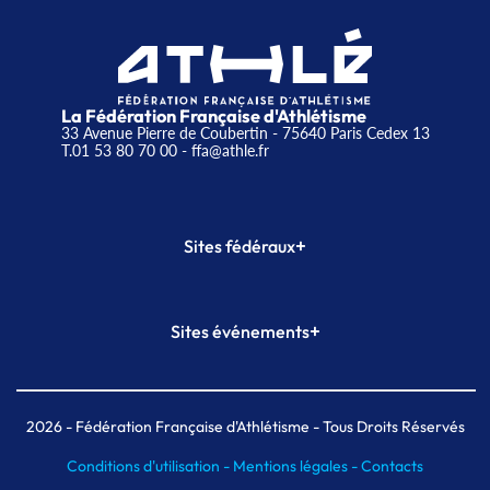
La Fédération Française d'Athlétisme
33 Avenue Pierre de Coubertin - 75640 Paris Cedex 13
T.01 53 80 70 00
- ffa@athle.fr
+
Sites fédéraux
SI-FFA
CALORG
+
Sites événements
Plateforme Formation
Meeting de Paris
Meeting de Paris indoor
MAIF Ekiden de Paris
2026
- Fédération Française d'Athlétisme - Tous Droits Réservés
Conditions d'utilisation -
Mentions légales -
Contacts