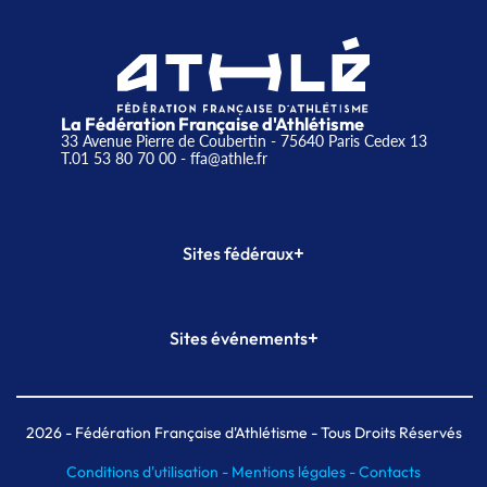
La Fédération Française d'Athlétisme
33 Avenue Pierre de Coubertin - 75640 Paris Cedex 13
T.01 53 80 70 00
- ffa@athle.fr
+
Sites fédéraux
SI-FFA
CALORG
+
Sites événements
Plateforme Formation
Meeting de Paris
Meeting de Paris indoor
MAIF Ekiden de Paris
2026
- Fédération Française d'Athlétisme - Tous Droits Réservés
Conditions d'utilisation -
Mentions légales -
Contacts