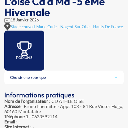
L'oise Ca à Ma -5 èMe
Hivernale
18 Janvier 2026
Stade couvert Marie Curie - Nogent Sur Oise - Hauts De France
PODIUMS
Choisir une rubrique
Informations pratiques
Nom de l’organisateur
: CD ATHLE OISE
Adresse
: Bruno Lhermitte - Appt 103 - 84 Rue Victor Hugo,
60160 Montataire
Téléphone 1
: 0633592114
Email
: -
Site internet
: -