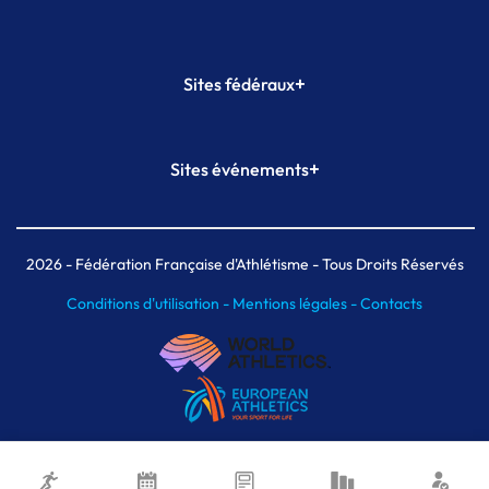
+
Sites fédéraux
SI-FFA
CALORG
+
Sites événements
Plateforme Formation
Meeting de Paris
Meeting de Paris indoor
MAIF Ekiden de Paris
2026
- Fédération Française d'Athlétisme - Tous Droits Réservés
Conditions d'utilisation -
Mentions légales -
Contacts