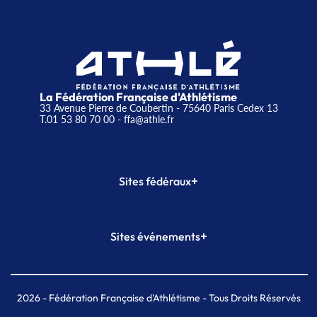
La Fédération Française d'Athlétisme
33 Avenue Pierre de Coubertin - 75640 Paris Cedex 13
T.01 53 80 70 00
- ffa@athle.fr
+
Sites fédéraux
SI-FFA
CALORG
+
Sites événements
Plateforme Formation
Meeting de Paris
Meeting de Paris indoor
MAIF Ekiden de Paris
2026
- Fédération Française d'Athlétisme - Tous Droits Réservés