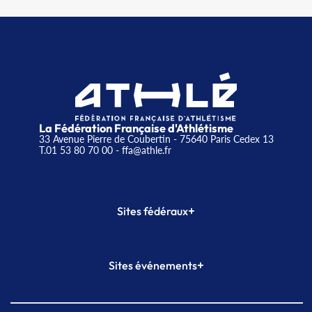
La Fédération Française d'Athlétisme
33 Avenue Pierre de Coubertin - 75640 Paris Cedex 13
T.01 53 80 70 00
- ffa@athle.fr
+
Sites fédéraux
SI-FFA
CALORG
+
Sites événements
Plateforme Formation
Meeting de Paris
Meeting de Paris indoor