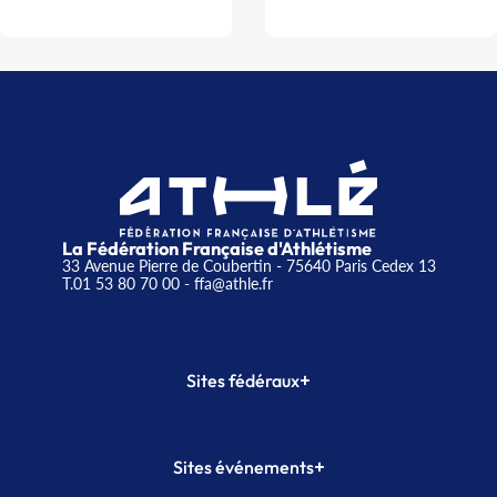
La Fédération Française d'Athlétisme
33 Avenue Pierre de Coubertin - 75640 Paris Cedex 13
T.01 53 80 70 00
- ffa@athle.fr
+
Sites fédéraux
SI-FFA
CALORG
+
Sites événements
Plateforme Formation