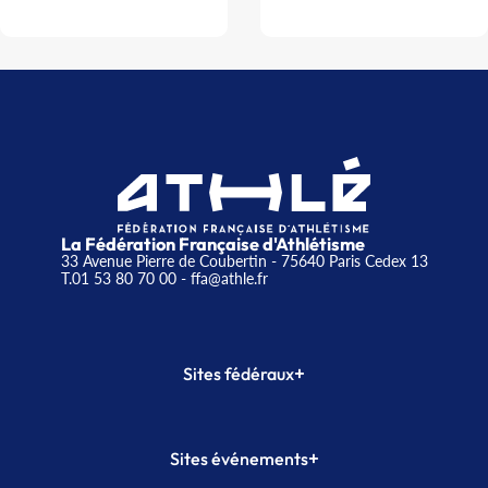
La Fédération Française d'Athlétisme
33 Avenue Pierre de Coubertin - 75640 Paris Cedex 13
T.01 53 80 70 00
- ffa@athle.fr
+
Sites fédéraux
SI-FFA
CALORG
+
Sites événements
Plateforme Formation