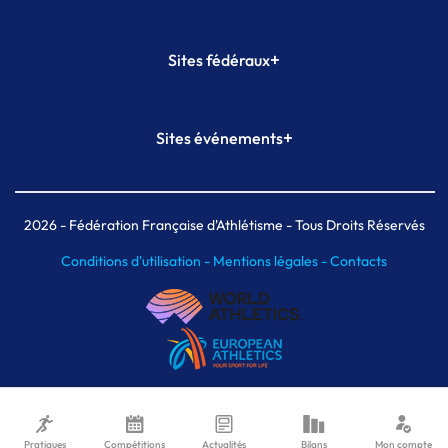
+
Sites fédéraux
SI-FFA
CALORG
+
Sites événements
Plateforme Formation
Meeting de Paris
Meeting de Paris indoor
MAIF Ekiden de Paris
2026
- Fédération Française d'Athlétisme - Tous Droits Réservés
Conditions d'utilisation -
Mentions légales -
Contacts
Pratiques
Compétitions
Actualités
Bilans
Mon compte