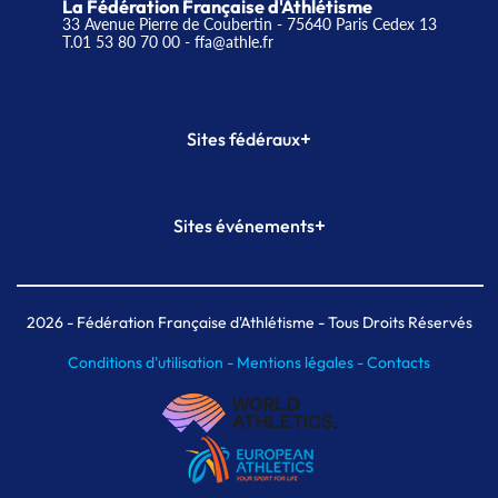
La Fédération Française d'Athlétisme
33 Avenue Pierre de Coubertin - 75640 Paris Cedex 13
T.01 53 80 70 00
- ffa@athle.fr
+
Sites fédéraux
SI-FFA
CALORG
+
Sites événements
Plateforme Formation
Meeting de Paris
Meeting de Paris indoor
MAIF Ekiden de Paris
2026
- Fédération Française d'Athlétisme - Tous Droits Réservés
Conditions d'utilisation -
Mentions légales -
Contacts