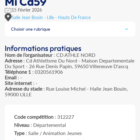
Mi Cd59
15 Février 2026
Salle Jean Bouin - Lille - Hauts De France
Choisir une rubrique
Informations pratiques
Nom de l’organisateur
: CD ATHLE NORD
Adresse
: Cd Athletisme Du Nord - Maison Departementale
Du Sport - 26 Rue Denis Papin, 59650 Villeneuve D'ascq
Téléphone 1
: 0320561906
Email
: -
Site internet
: -
Adresse du stade
: Rue Louise Michel - Halle Jean Bouin,
59000 LILLE
Code compétition
: 312227
Niveau
: Départemental
Type
: Salle / Animation Jeunes