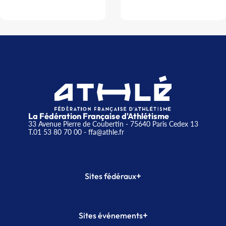
La Fédération Française d'Athlétisme
33 Avenue Pierre de Coubertin - 75640 Paris Cedex 13
T.01 53 80 70 00
- ffa@athle.fr
+
Sites fédéraux
SI-FFA
CALORG
+
Sites événements
Plateforme Formation