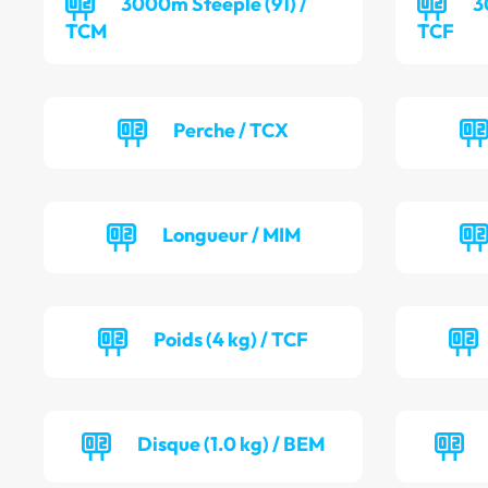
3000m Steeple (91) /
3
TCM
TCF
Perche / TCX
Longueur / MIM
Poids (4 kg) / TCF
Disque (1.0 kg) / BEM