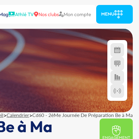
 Mag
Athlé TV
Nos clubs
Mon compte
MENU
il
>
Calendrier
>
Cd60 - 2èMe Journée De Préparation Be à Ma
Be à Ma
ENGAGEMENT