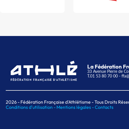
La Fédération Fr
33 Avenue Pierre de Co
T.01 53 80 70 00
- ffa@
2026
- Fédération Française d'Athlétisme - Tous Droits Rése
Conditions d'utilisation -
Mentions légales -
Contacts