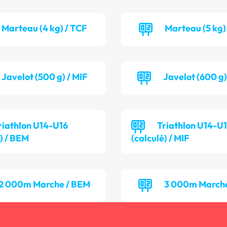
Marteau (4 kg) / TCF
Marteau (5 kg)
Javelot (500 g) / MIF
Javelot (600 g
riathlon U14-U16
Triathlon U14-U
é) / BEM
(calculé) / MIF
2 000m Marche / BEM
3 000m Marche