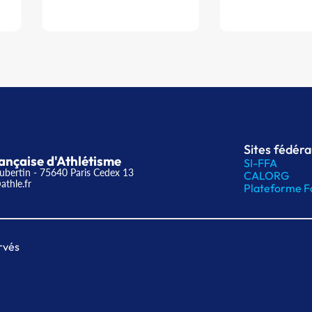
Sites fédér
ançaise d'Athlétisme
SI-FFA
ubertin - 75640 Paris Cedex 13
CALORG
athle.fr
Plateforme F
rvés