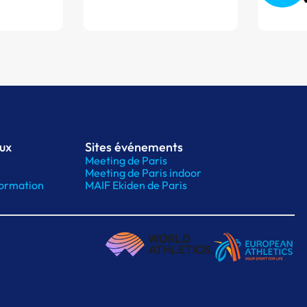
aux
Sites événements
Meeting de Paris
Meeting de Paris indoor
ormation
MAIF Ekiden de Paris