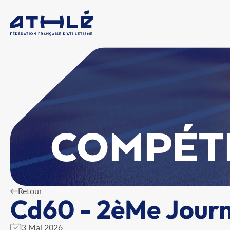
COMPÉT
Retour
Cd60 - 2èMe Journ
3 Mai 2026