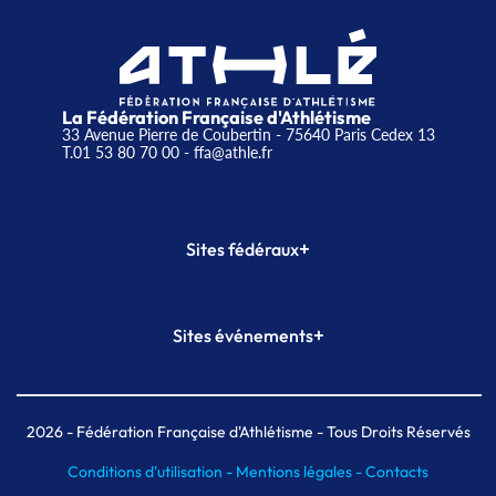
La Fédération Française d'Athlétisme
33 Avenue Pierre de Coubertin - 75640 Paris Cedex 13
T.01 53 80 70 00
- ffa@athle.fr
+
Sites fédéraux
SI-FFA
CALORG
+
Sites événements
Plateforme Formation
Meeting de Paris
Meeting de Paris indoor
MAIF Ekiden de Paris
2026
- Fédération Française d'Athlétisme - Tous Droits Réservés
Conditions d'utilisation -
Mentions légales -
Contacts