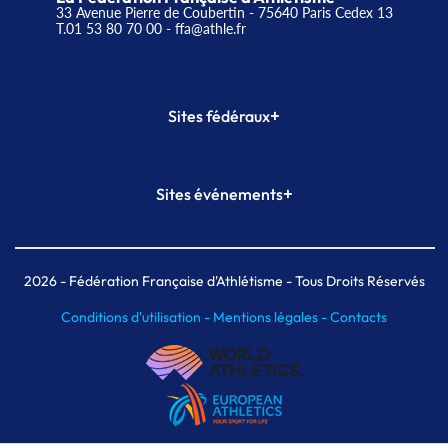
33 Avenue Pierre de Coubertin - 75640 Paris Cedex 13
T.01 53 80 70 00
- ffa@athle.fr
+
Sites fédéraux
SI-FFA
CALORG
+
Sites événements
Plateforme Formation
Meeting de Paris
Meeting de Paris indoor
MAIF Ekiden de Paris
2026
- Fédération Française d'Athlétisme - Tous Droits Réservés
Conditions d'utilisation -
Mentions légales -
Contacts