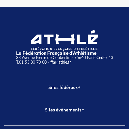
La Fédération Française d'Athlétisme
33 Avenue Pierre de Coubertin - 75640 Paris Cedex 13
T.01 53 80 70 00
- ffa@athle.fr
+
Sites fédéraux
SI-FFA
CALORG
+
Sites événements
Plateforme Formation
Meeting de Paris
Meeting de Paris indoor