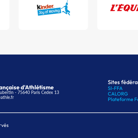
Sites fédér
ançaise d'Athlétisme
SI-FFA
ubertin - 75640 Paris Cedex 13
CALORG
athle.fr
Plateforme F
rvés