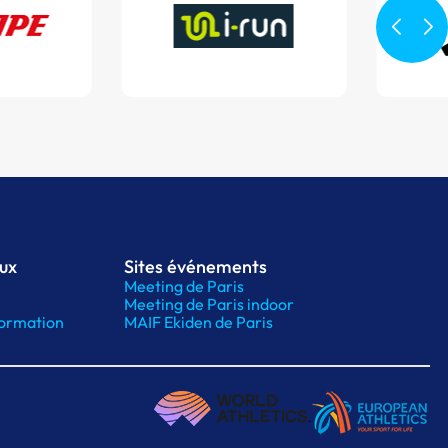
aux
Sites événements
Meeting de Paris
Meeting de Paris indoor
ormation
MAIF Ekiden de Paris