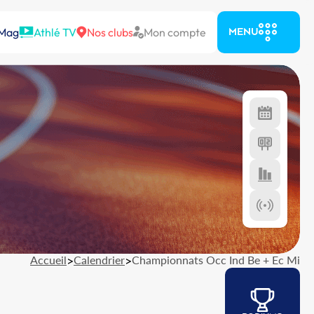
 Mag
Athlé TV
Nos clubs
Mon compte
MENU
Accueil
>
Calendrier
>
Championnats Occ Ind Be + Ec Mi