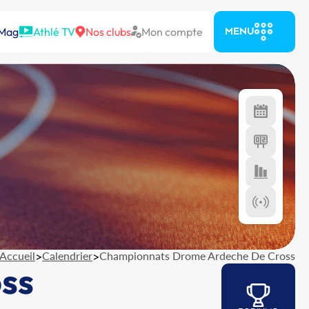
 Mag
Athlé TV
Nos clubs
Mon compte
MENU
Accueil
>
Calendrier
>
Championnats Drome Ardeche De Cross
ss