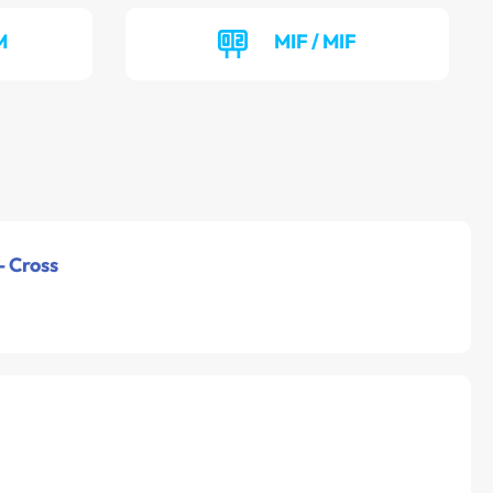
M
MIF / MIF
- Cross