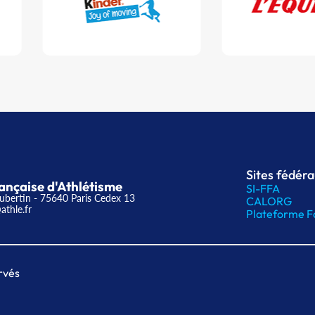
Sites fédér
ançaise d'Athlétisme
SI-FFA
ubertin - 75640 Paris Cedex 13
CALORG
athle.fr
Plateforme F
rvés