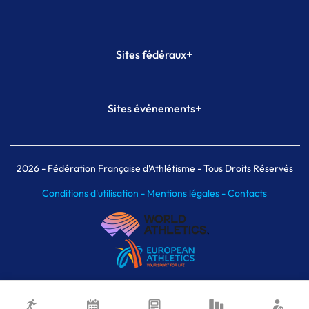
+
Sites fédéraux
SI-FFA
CALORG
+
Sites événements
Plateforme Formation
Meeting de Paris
Meeting de Paris indoor
MAIF Ekiden de Paris
2026
- Fédération Française d'Athlétisme - Tous Droits Réservés
Conditions d'utilisation -
Mentions légales -
Contacts